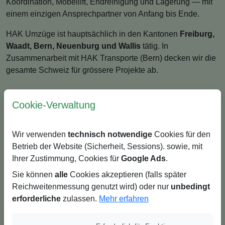
Koordination, Möbellift, Endreinigung und Lagerung — mit
einem einzigen Ansprechpartner von Anfang bis Ende.
HAK Umzüge ist hauptsächlich in den Kantonen
Freiburg,
Waadt, Bern, Neuenburg und Wallis
tätig. In
Zusammenarbeit mit HAK Transporte (Bern) decken wir die
gesamte Schweiz für grössere Projekte ab.
Cookie-Verwaltung
Auf einen Blick
Wir verwenden
technisch notwendige
Cookies für den
📍 Sitz in
Murten, Freiburg
Betrieb der Website (Sicherheit, Sessions). sowie, mit
🌍
Zweisprachig
FR / DE
Ihrer Zustimmung, Cookies für
Google Ads
.
🚚 Moderne & gewartete Fahrzeuge
Sie können
alle
Cookies akzeptieren (falls später
👷 Geschulte & versicherte Teams
Reichweitenmessung genutzt wird) oder nur
unbedingt
erforderliche
zulassen.
Mehr erfahren
📦 Privat- & Firmenumzüge
🏗️ Möbellift verfügbar