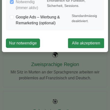
Erforderlich für Funktion,
Notwendig
Sicherheit, Sessions.
(immer aktiv)
Standardmässig
Google Ads – Werbung &
deaktiviert.
Remarketing (optional)
Was uns auszeichnet
Nur notwendige
Alle akzeptieren
🌍
Zweisprachige Region
Mit Sitz in Murten an der Sprachgrenze arbeiten wir
problemlos auf Französisch und Deutsch.
🎯